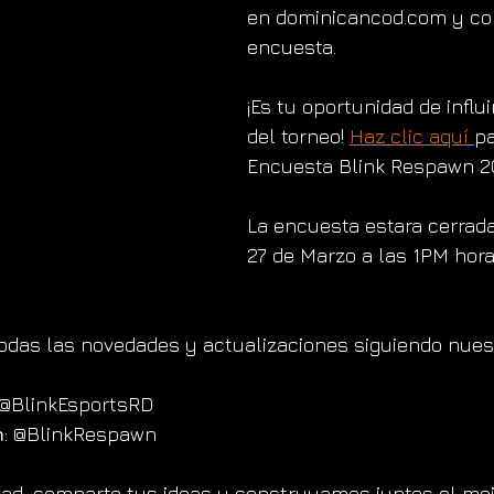
en dominicancod.com y co
encuesta. 
¡Es tu oportunidad de influi
del torneo! 
Haz clic aquí 
pa
Encuesta Blink Respawn 2
La encuesta estara cerrad
27 de Marzo a las 1PM hora
odas las novedades y actualizaciones siguiendo nues
 @BlinkEsportsRD
n
: @BlinkRespawn
ad, comparte tus ideas y construyamos juntos el mej