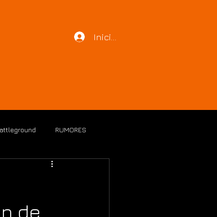
Iniciar sesión
LOG
Battleground
RUMORES
ón de