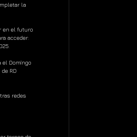
mpletar la 
r en el futuro 
ra acceder: 
025.
a el Domingo 
 de RD 
tras redes 
or torneo de 