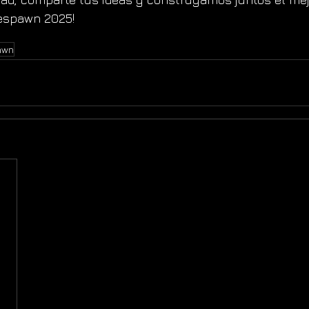
espawn 2025!
awn