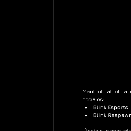
Mantente atento a t
sociales:
Blink Esports
:
Blink Respaw
¡Únete a la comunid