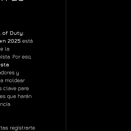
l of Duty: 
wn 2025
 está 
e la 
sta. Por eso, 
sta 
adores y 
 a moldear 
s clave para 
tes que harán 
ncia 
tas registrarte 