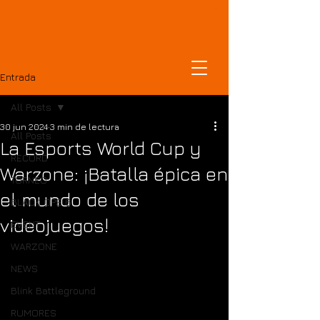
DOMINICANCOD
Entrada
All Posts
30 jun 2024
3 min de lectura
All Posts
La Esports World Cup y
RECORD
Warzone: ¡Batalla épica en
TORNEO
el mundo de los
BLACK OPS 6
videojuegos!
EVENT
WARZONE
NEWS
Blink Battleground
RUMORES