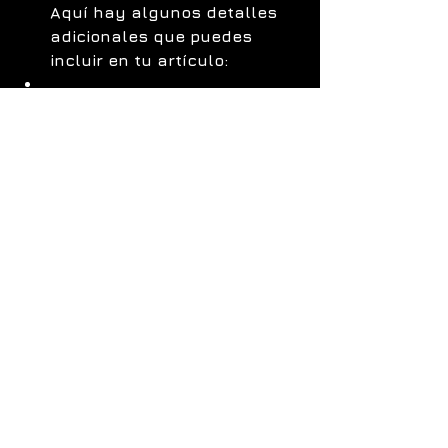
Aquí hay algunos detalles 
adicionales que puedes 
incluir en tu artículo:
Fechas:
 La EWC 2024 se llevará 
a cabo del 3 de julio al 25 de 
agosto de 2024.
Ubicación:
 Riyadh, Arabia 
Saudita.
Formato de 
competencia:
 Warzone se 
jugará en un formato de tríos con 
un sistema de eliminación simple.
Premios:
 El equipo ganador de 
Warzone se llevará a casa $1 
millón.
Dónde ver:
 Puedes ver la EWC 
2024 en los canales oficiales de 
esports de Twitch y YouTube.