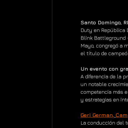
Santo Domingo, R
Duty en República D
Blink Battleground -
Mayo, congregó a mu
el título de campeó
Un evento con gra
A diferencia de la p
un notable crecimien
competencia más el
y estrategias en in
Geri German,
Cam
La conducción del t