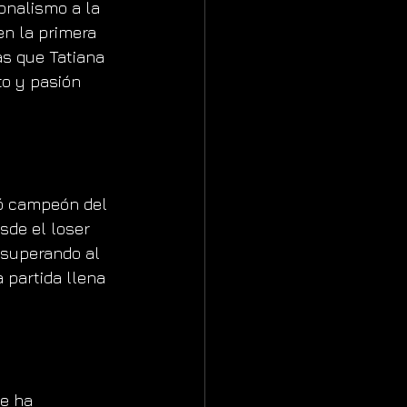
onalismo a la 
n la primera 
as que Tatiana 
o y pasión 
ó campeón del 
sde el loser 
 superando al 
partida llena 
e ha 