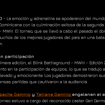
D
 - La emoción y adrenalina se apoderaron del mundo 
ominicana con la culminación exitosa de la segunda e
 MWIII. El torneo, que se llevó a cabo el pasado el do
chos de los mejores jugadores del país en una batal
n.
n participación
rimera edición, el Blink Battleground - MWIII - Edición
to en la participación de equipos, lo que se tradujo e
evado y emocionante. Los jugadores demostraron sus
tensas partidas que cautivaron a la audiencia.
peche Gaming
 y 
Tatiana Gaming 
engalanan el e
orneo estuvo a cargo del reconocido caster Geri Germa