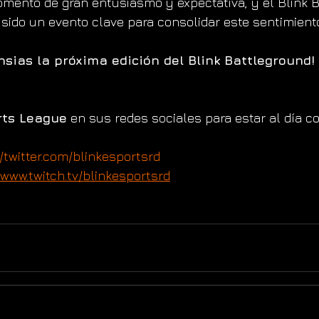
ento de gran entusiasmo y expectativa, y el Blink B
 sido un evento clave para consolidar este sentimiento
sias la próxima edición del Blink Battleground!
rts League
 en sus redes sociales para estar al día c
//twitter.com/blinkesportsrd
/www.twitch.tv/blinkesportsrd