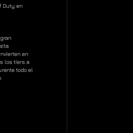
f Duty en 
 gran 
lta 
onvierten en 
 los tiers a 
rante todo el 
.