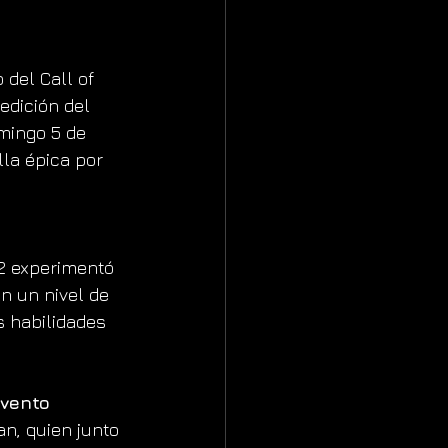
del Call of 
dición del 
mingo 5 de 
la épica por 
 2 experimentó 
n un nivel de 
 habilidades 
vento
n, quien junto 