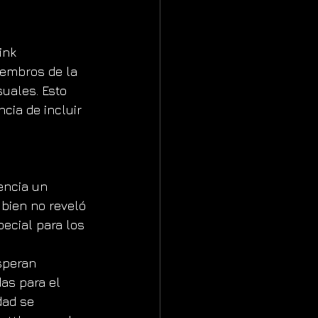
ink 
iembros de la 
uales. Esto 
cia de incluir 
encia un 
bien no reveló 
ecial para los 
speran 
as para el 
dad se 