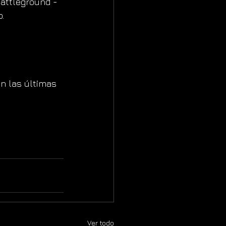
attleground - 
.
on las últimas 
Ver todo