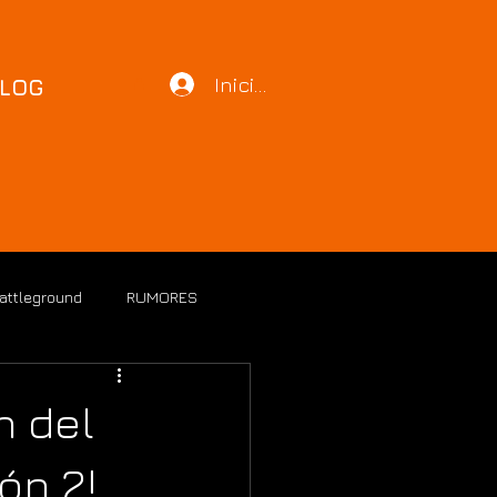
Iniciar sesión
LOG
Battleground
RUMORES
n del
ón 2!