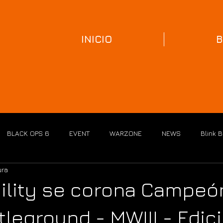
INICIO
B
BLACK OPS 6
EVENT
WARZONE
NEWS
Blink 
ura
ility se corona Campeó
tleground - MWIII - Edici