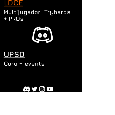
LDCE
Multijugador Tryhards
+ PROs
UPSD
Coro + events
DOMINICANCOD 2022
De ninguna manera somos propiedad ni estamos afiliados a Activision, Infinity
Ward, Raven Software, Sledgehammer, Treyarch o la serie COD en su
conjunto. Somos una comunidad administrada para la comunidad, por la
comunidad Dominicana.
POLITICA DE PRIVACIDAD