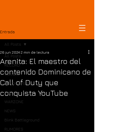
DOMINICANCOD
Entrada
All Posts
26 jun 2024
2 min de lectura
All Posts
Arenita: El maestro del
RECORD
contenido Dominicano de
TORNEO
Call of Duty que
BLACK OPS 6
conquista YouTube
EVENT
WARZONE
NEWS
Blink Battleground
RUMORES