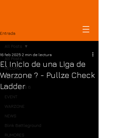
DOMINICANCOD
Entrada
All Posts
16 feb 2025
2 min de lectura
All Posts
El Inicio de una Liga de
RECORD
Warzone ? - Pullze Check
TORNEO
Ladder
BLACK OPS 6
EVENT
WARZONE
NEWS
Blink Battleground
RUMORES