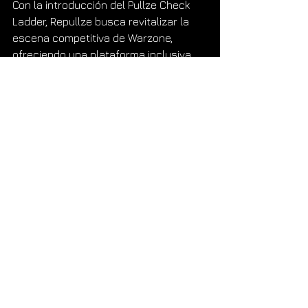
Con la introducción del Pullze Check 
Ladder, Repullze busca revitalizar la 
escena competitiva de Warzone, 
ofreciendo una plataforma inclusiva 
donde tanto jugadores emergentes 
como veteranos puedan destacar. 
Este torneo no solo incentivará la 
competencia de alto nivel, sino que 
también fortalecerá la comunidad de 
jugadores al brindarles oportunidades 
para interactuar y crecer juntos.
Para más información y 
actualizaciones en tiempo real, sigue a 
Repullze en sus redes sociales y 
mantente atento a las novedades 
relacionadas con el Pullze Check 
Ladder.
Etiquetas: