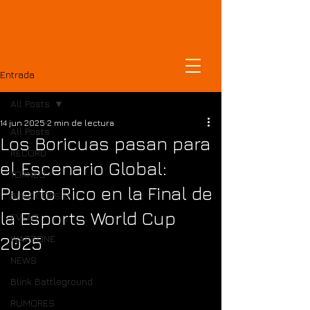
DOMINICANCOD
Entrada
All Posts
14 jun 2025
2 min de lectura
All Posts
Los Boricuas pasan para
RECORD
el Escenario Global:
TORNEO
Puerto Rico en la Final de
BLACK OPS 6
la Esports World Cup
EVENT
2025
WARZONE
NEWS
Blink Battleground
RUMORES