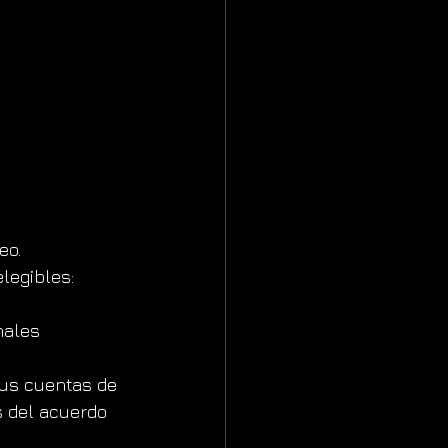
eo.
legibles: 
nales 
sus cuentas de 
s del acuerdo 