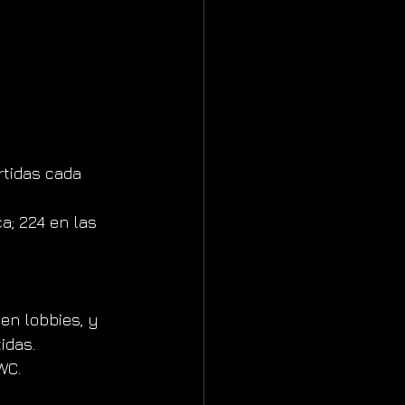
rtidas cada 
a; 224 en las 
en lobbies, y 
idas.
WC.