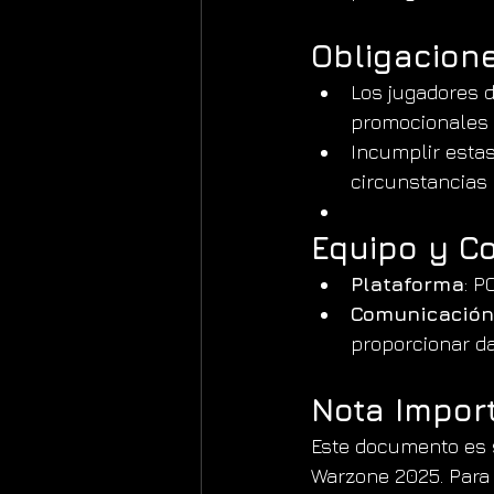
Obligacion
Los jugadores d
promocionales c
Incumplir estas
circunstancias
Equipo y C
Plataforma
: P
Comunicación
proporcionar da
Nota Impor
Este documento es 
Warzone 2025. Para 