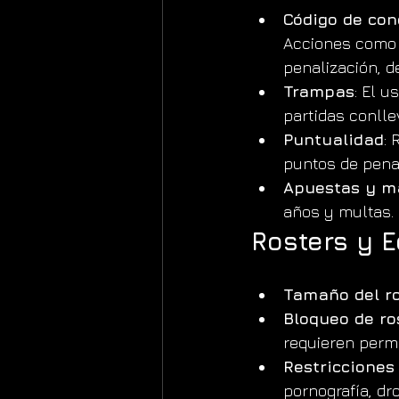
Código de con
Acciones como a
penalización, d
Trampas
: El 
partidas conlle
Puntualidad
: 
puntos de penal
Apuestas y m
años y multas.
Rosters y 
Tamaño del ro
Bloqueo de ro
requieren permi
Restricciones
pornografía, dr