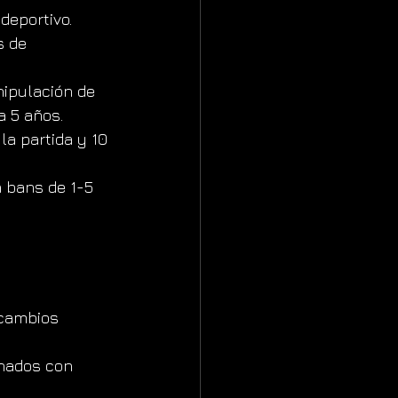
deportivo. 
s de 
nipulación de 
a 5 años.
la partida y 10 
 bans de 1-5 
; cambios 
onados con 