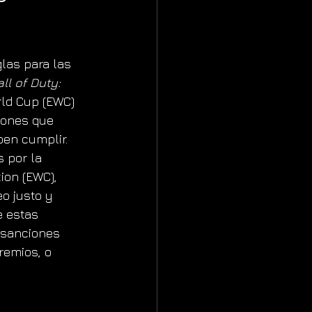
las para las 
ll of Duty: 
rld Cup (EWC) 
iones que 
ben cumplir. 
 por la 
ion (EWC), 
o justo y 
e estas 
 sanciones 
remios, o 