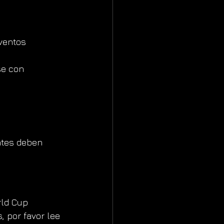
ventos 
se con 
ntes deben 
ld Cup 
 por favor lee 