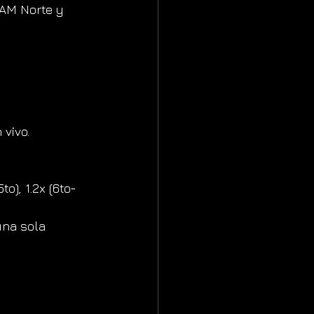
TAM Norte y 
 vivo.
to), 1.2x (6to-
una sola 