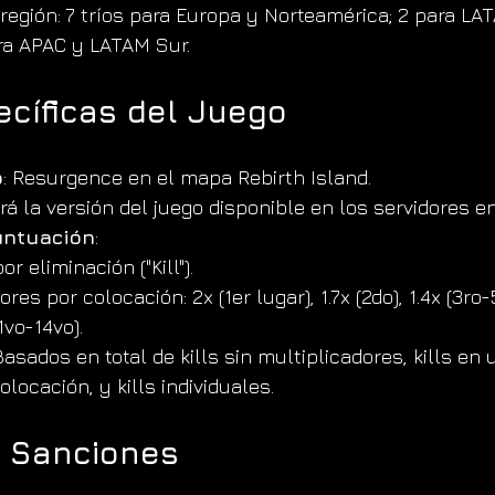
región: 7 tríos para Europa y Norteamérica; 2 para LA
ra APAC y LATAM Sur.
ecíficas del Juego
o
: Resurgence en el mapa Rebirth Island.
rá la versión del juego disponible en los servidores en
untuación
:
r eliminación ("Kill").
res por colocación: 2x (1er lugar), 1.7x (2do), 1.4x (3ro-5
1vo-14vo).
Basados en total de kills sin multiplicadores, kills en 
olocación, y kills individuales.
 Sanciones