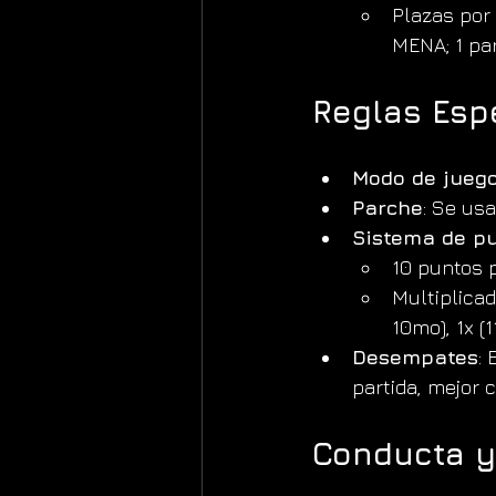
Plazas por 
MENA; 1 pa
Reglas Esp
Modo de jueg
Parche
: Se usa
Sistema de p
10 puntos po
Multiplicado
10mo), 1x (1
Desempates
: 
partida, mejor c
Conducta y