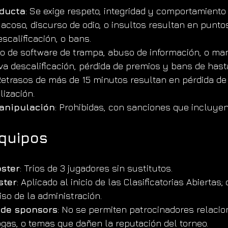
ducta
: Se exige respeto, integridad y comportamiento 
coso, discurso de odio, o insultos resultan en punto
escalificación, o bans.
uso de software de trampa, abuso de información, o ma
va descalificación, pérdida de premios y bans de hast
Retrasos de más de 15 minutos resultan en pérdida de 
ización.
anipulación
: Prohibidas, con sanciones que incluyen
Equipos
ster
: Tríos de 3 jugadores sin sustitutos.
ster
: Aplicado al inicio de las Clasificatorias Abiertas
so de la administración.
 de sponsors
: No se permiten patrocinadores relaci
ogas, o temas que dañen la reputación del torneo.