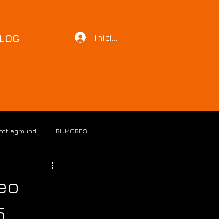
Iniciar sesión
LOG
Battleground
RUMORES
eo
5