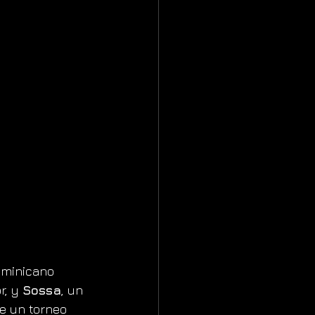
ominicano 
, y 
Sossa
, un 
e un torneo 