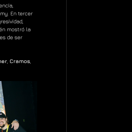
encia, 
my. En tercer 
resividad, 
én mostró la 
es de ser 
mer
, 
Cramos
, 