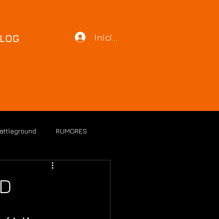
Iniciar sesión
LOG
Battleground
RUMORES
RD