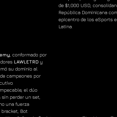
de $1,000 USD, consolidand
República Dominicana com
epicentro de los eSports 
Latina.
demy
, conformado por 
adores 
LAWLETRD
 y 
irmó su dominio al 
o de campeones por 
utivo. 
mpecable, el dúo 
s sin perder un set, 
o una fuerza 
 bracket, Bot 