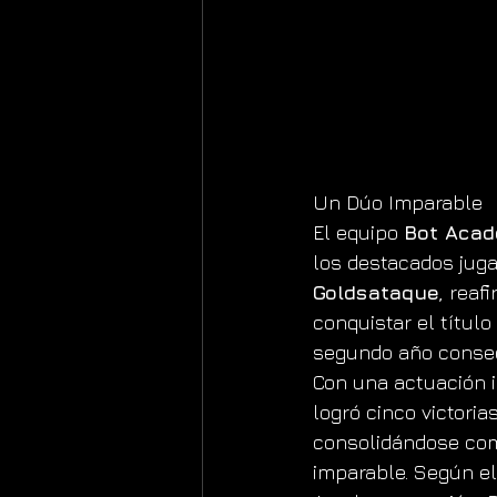
Un Dúo Imparable
El equipo 
Bot Aca
los destacados jug
Goldsataque
, reaf
conquistar el títul
segundo año consec
Con una actuación i
logró cinco victoria
consolidándose com
imparable. Según el