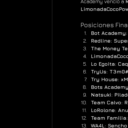
Academy venció a 
LimonadaCocoPo
Posiciones Fina
Bot Academy:
Redline: Supe
The Money Te
LimonadaCoco
Lo Egoita: Caq
TryUs: T3m0#
Try House: xM
Bots Academy 
Natsuki: Pila
Team Calvo: 
LoRolone: Anu
Team Familia:
WA4L: Sencho