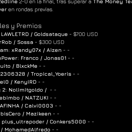
Redline
 2-0 en la final, tras superar a 
The Money T
wer
 en rondas previas.
les y Premios
 LAWLETRD / Goldsataque
 - $700 USD
rRob / Sossa
 - $300 USD
am: xRandy07x / Aizen
 - -
Power: Franco / Jonas01
 - -
uito / BlxckMe
 - -
2306328 / Tropical_Yoeris
 - -
el0 / KenyiRD
 - -
2: Nolimitgoldo / 
 - -
debimbo / NATZUKI
 - -
RAFINHA / Calvi0003
 - -
bisCero / Mazikeen
 - -
 plus_ultrapoder / Conkers5000
 - -
 / MohamedAlfredo
 - -