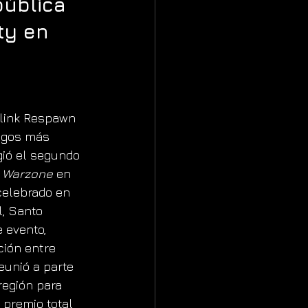
ública 
ty en 
Blink Respawn 
egos más 
gió el segundo 
: Warzone
 en 
celebrado en 
, Santo 
 evento, 
ión entre 
reunió a parte 
región para 
 premio total 