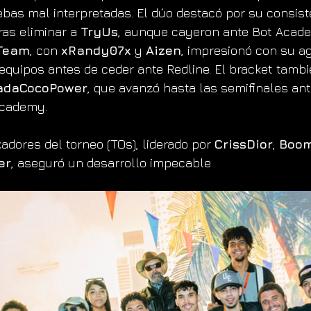
ebas mal interpretadas. El dúo destacó por su consist
ras eliminar a 
TryUs
, aunque cayeron ante Bot Acade
Team
, con 
xRandy07x
 y 
Aizen
, impresionó con su ag
equipos antes de ceder ante Redline. El bracket tambi
adaCocoPower
, que avanzó hasta las semifinales ant
Academy.
adores del torneo (TOs), liderado por 
CrissDior
, 
Boo
er
, aseguró un desarrollo impecable