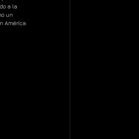
o a la 
o un 
en América 