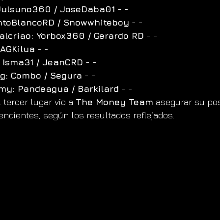
Julsuno360 / JoseDaba01
 - -
toBlancoRD / Snowwhiteboy
 - -
lcriao: Yorbox360 / Gerardo RD
 - -
 AGKilua
 - -
 Isma31 / JeanCRD
 - -
g: Combo / Segura
 - -
my: Pandeagua / Barkilard
 - -
tercer lugar vio a 
The Money Team
 asegurar su pos
endientes, según los resultados reflejados.